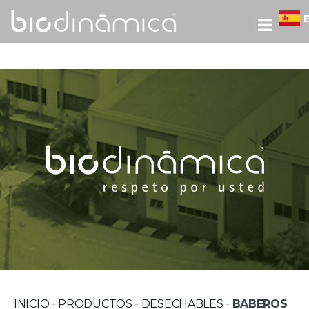
INICIO
-
PRODUCTOS
-
DESECHABLES
-
BABEROS