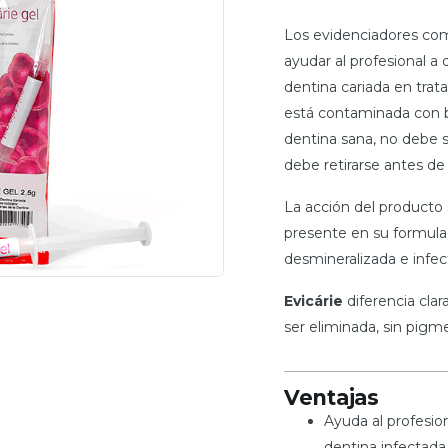
Los evidenciadores c
ayudar al profesional a 
dentina cariada en trat
está contaminada con b
dentina sana, no debe s
debe retirarse antes de 
La acción del producto 
presente en su formulac
desmineralizada e infec
Evicárie
diferencia cla
ser eliminada, sin pigm
Ventajas
Ayuda al profesion
dentina infectada