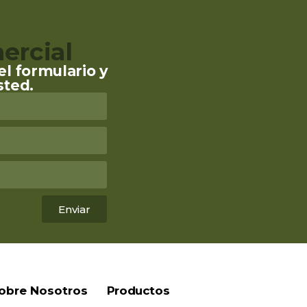
ercial
l formulario y
sted.
Enviar
obre Nosotros
Productos