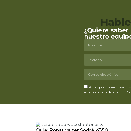
Hable
¿Quiere saber 
nuestro equip
Al proporcionar mis datos
acuerdo con la Política de 
Calle: Ronat Valter Sodré, 4350