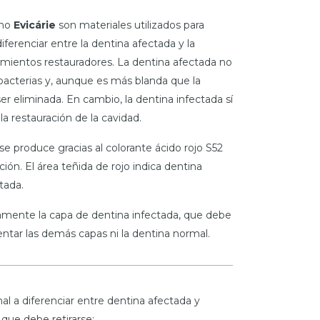
omo
Evicárie
son materiales utilizados para
diferenciar entre la dentina afectada y la
amientos restauradores. La dentina afectada no
acterias y, aunque es más blanda que la
er eliminada. En cambio, la dentina infectada sí
la restauración de la cavidad.
se produce gracias al colorante ácido rojo S52
ión. El área teñida de rojo indica dentina
tada.
ramente la capa de dentina infectada, que debe
entar las demás capas ni la dentina normal.
al a diferenciar entre dentina afectada y
 que debe retirarse;