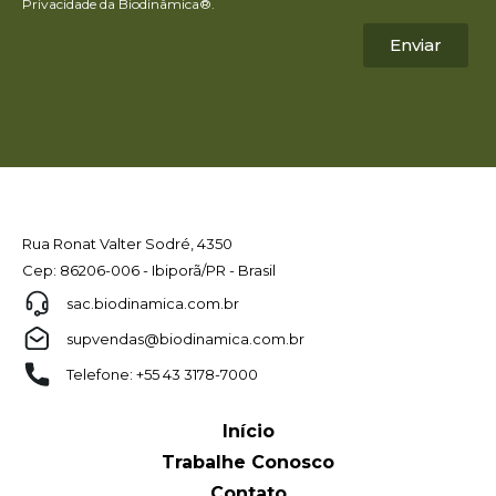
Privacidade da Biodinâmica®.
Enviar
Rua Ronat Valter Sodré, 4350
Cep: 86206-006 - Ibiporã/PR - Brasil
sac.biodinamica.com.br
supvendas@biodinamica.com.br
Telefone: +55 43 3178-7000
Início
Trabalhe Conosco
Contato