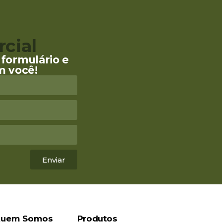
cial
formulário e
m você!
Enviar
uem Somos
Produtos