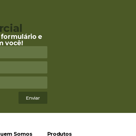
cial
formulário e
m você!
Enviar
uem Somos
Produtos