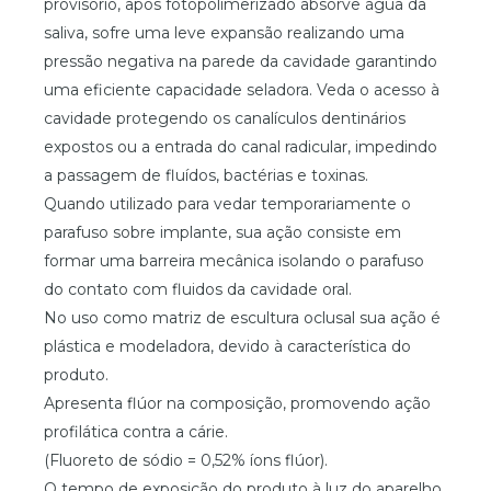
provisório, após fotopolimerizado absorve água da
saliva, sofre uma leve expansão realizando uma
pressão negativa na parede da cavidade garantindo
uma eficiente capacidade seladora. Veda o acesso à
cavidade protegendo os canalículos dentinários
expostos ou a entrada do canal radicular, impedindo
a passagem de fluídos, bactérias e toxinas.
Quando utilizado para vedar temporariamente o
parafuso sobre implante, sua ação consiste em
formar uma barreira mecânica isolando o parafuso
do contato com fluidos da cavidade oral.
No uso como matriz de escultura oclusal sua ação é
plástica e modeladora, devido à característica do
produto.
Apresenta flúor na composição, promovendo ação
profilática contra a cárie.
(Fluoreto de sódio = 0,52% íons flúor).
O tempo de exposição do produto à luz do aparelho