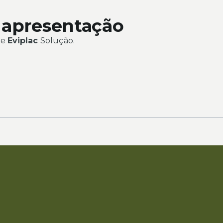
 apresentação
de
Eviplac
Solução.