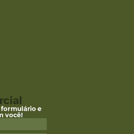
cial
formulário e
m você!