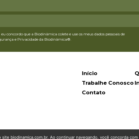
eu concordo que a Biodinâmica colete e use os meus dados pessoais de
egurança e Privacidade da Biodinâmica®.
Início
Q
Trabalhe Conosco
I
Contato
 site biodinamica.com.br. Ao continuar navegando, você concorda com o