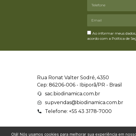
Ao informar meus dados, 
acordo com a Política de S
Rua Ronat Valter Sodré, 4350
Cep: 86206-006 - Ibiporã/PR - Brasil
sac.biodinamica.com.br
supvendas@biodinamica.com.br
Telefone: +55 43 3178-7000
Olá! Nós usamos cookies para melhorar sua experiência em nosso