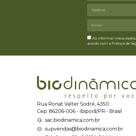
Ao informar meus dados, 
acordo com a Política de S
Rua Ronat Valter Sodré, 4350
Cep: 86206-006 - Ibiporã/PR - Brasil
sac.biodinamica.com.br
supvendas@biodinamica.com.br