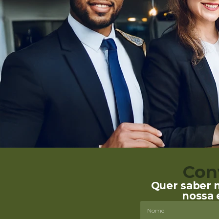
Con
Quer saber 
nossa 