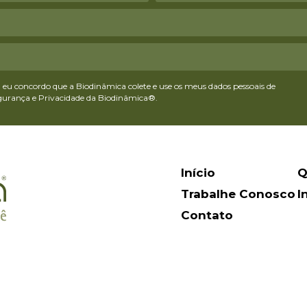
eu concordo que a Biodinâmica colete e use os meus dados pessoais de
egurança e Privacidade da Biodinâmica®.
Início
Q
Trabalhe Conosco
I
Contato