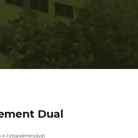
Cement Dual
e Fotopolimerizável.