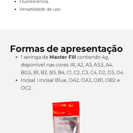
Fluorescência;
Versatilidade de uso.
Formas de apresentação
1 seringa de
Master Fill
contendo 4g,
disponível nas cores: A1, A2, A3, A3,5, A4,
B0,5, B1, B2, B3, B4, C1, C2, C3, C4, D2, D3, D4.
Incisal
:
Incisal Blue, OA2, OA3, OB1, OB2 e
OC2.